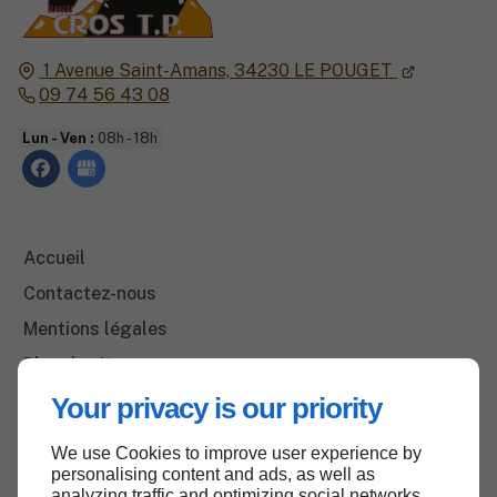
1 Avenue Saint-Amans,
34230
LE POUGET
09 74 56 43 08
Lun - Ven :
08h - 18h
Accueil
Contactez-nous
Mentions légales
Plan du site
Your privacy is our priority
We use Cookies to improve user experience by
Haut de page
personalising content and ads, as well as
analyzing traffic and optimizing social networks