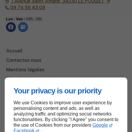
1 Avenue Saint-Amans,
34230
LE POUGET
09 74 56 43 08
Lun - Ven :
08h - 18h
Accueil
Contactez-nous
Mentions légales
Plan du site
Your privacy is our priority
We use Cookies to improve user experience by
Haut de page
personalising content and ads, as well as
analyzing traffic and optimizing social networks
functionalities. By clicking "I Agree" you consent to
the use of Cookies from our providers
Google
Facebook
.