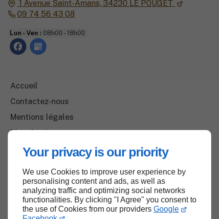
1 Avenue Saint-Amans,
34230
LE POUGET
09 74 56 43 08
Lun - Ven :
08h00 - 18h00
Accueil
Contactez-nous
Mentions légales
Plan du site
Your privacy is our priority
We use Cookies to improve user experience by
Haut de page
personalising content and ads, as well as
analyzing traffic and optimizing social networks
functionalities. By clicking "I Agree" you consent to
the use of Cookies from our providers
Google
Facebook
.