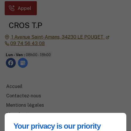
Appel
CROS T.P
1 Avenue Saint-Amans,
34230
LE POUGET
09 74 56 43 08
Lun - Ven :
08h00 - 18h00
Accueil
Contactez-nous
Mentions légales
Plan du site
Your privacy is our priority